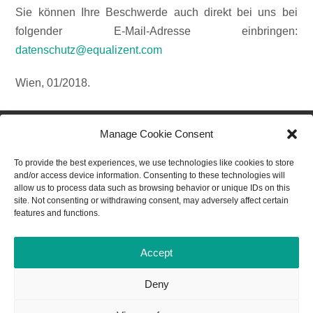
Sie können Ihre Beschwerde auch direkt bei uns bei
folgender E-Mail-Adresse einbringen:
datenschutz@equalizent.com
Wien, 01/2018.
Manage Cookie Consent
To provide the best experiences, we use technologies like cookies to store
Von der Europäischen Union finanziert. Die geäußerten Ansichten und
and/or access device information. Consenting to these technologies will
Meinungen entsprechen jedoch ausschließlich denen des Autors bzw. der
allow us to process data such as browsing behavior or unique IDs on this
Autoren und spiegeln nicht zwingend die der Europäischen Union oder der
site. Not consenting or withdrawing consent, may adversely affect certain
Europäischen Exekutivagentur für Bildung und Kultur (EACEA) wider.
features and functions.
Weder die Europäische Union noch die EACEA können dafür
verantwortlich gemacht werden.
Accept
Deny
KONTAKT
IMPRESSUM
DATENSCHUTZ