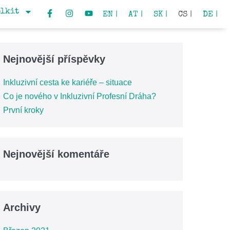
olkit
EN |
AT |
SK |
CS |
DE |
Nejnovější příspěvky
Inkluzivní cesta ke kariéře – situace
Co je nového v Inkluzivní Profesní Dráha?
První kroky
Nejnovější komentáře
Archivy