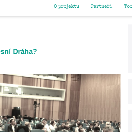
O projektu
Partneři
To
esní Dráha?