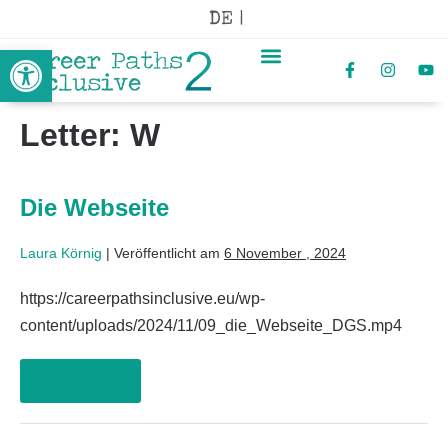
DE |
Werkzeugleiste öffnen
Letter:
W
Die Webseite
Laura Körnig
|
Veröffentlicht am
6 November , 2024
https://careerpathsinclusive.eu/wp-
content/uploads/2024/11/09_die_Webseite_DGS.mp4
Weiterlesen