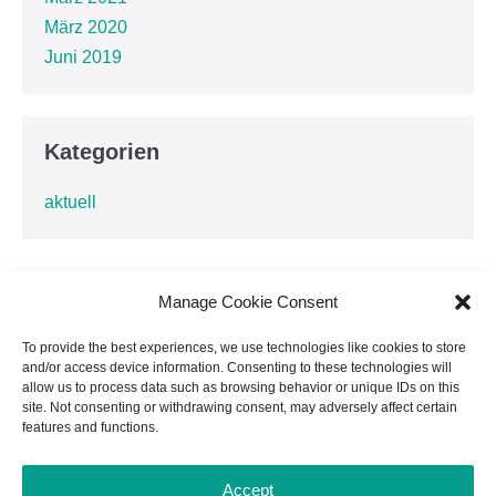
März 2020
Juni 2019
Kategorien
aktuell
Manage Cookie Consent
To provide the best experiences, we use technologies like cookies to store
Von der Europäischen Union finanziert. Die geäußerten Ansichten und
and/or access device information. Consenting to these technologies will
Meinungen entsprechen jedoch ausschließlich denen des Autors bzw. der
allow us to process data such as browsing behavior or unique IDs on this
Autoren und spiegeln nicht zwingend die der Europäischen Union oder der
site. Not consenting or withdrawing consent, may adversely affect certain
Europäischen Exekutivagentur für Bildung und Kultur (EACEA) wider.
features and functions.
Weder die Europäische Union noch die EACEA können dafür
verantwortlich gemacht werden.
Accept