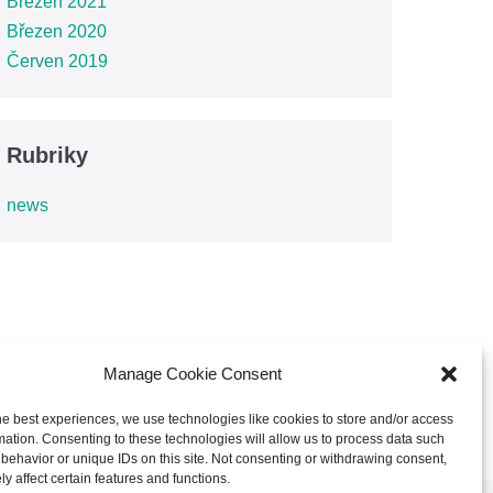
Březen 2021
Březen 2020
Červen 2019
Rubriky
news
Manage Cookie Consent
he best experiences, we use technologies like cookies to store and/or access
T
ZÁKONNÉ OZNÁMENÍ
OCHRANA DAT
mation. Consenting to these technologies will allow us to process data such
behavior or unique IDs on this site. Not consenting or withdrawing consent,
y affect certain features and functions.