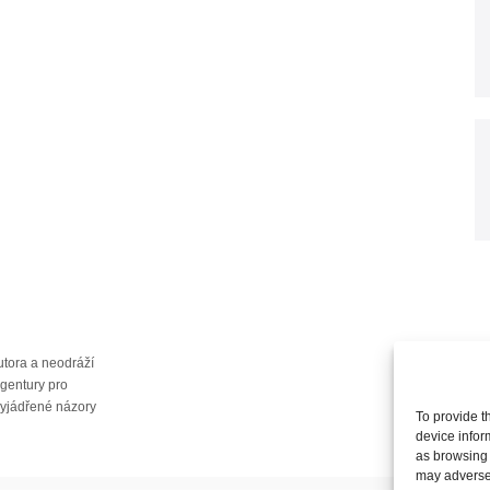
utora a neodráží
agentury pro
vyjádřené názory
To provide t
KONTAK
device infor
as browsing 
may adversel