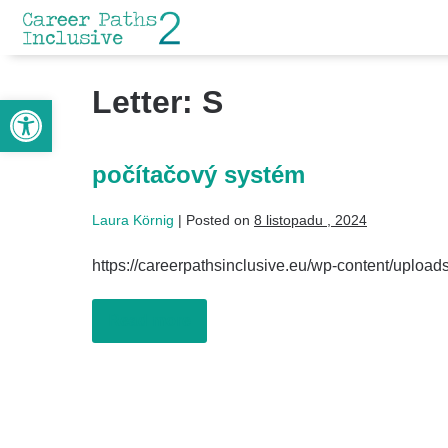
Letter:
S
Open toolbar
počítačový systém
Laura Körnig
|
Posted on
8 listopadu , 2024
https://careerpathsinclusive.eu/wp-content/uplo
Read more