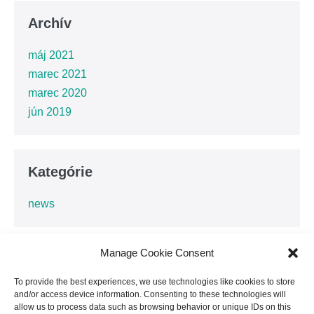
Archív
máj 2021
marec 2021
marec 2020
jún 2019
Kategórie
news
Manage Cookie Consent
To provide the best experiences, we use technologies like cookies to store
and/or access device information. Consenting to these technologies will
Financované Európskou úniou. Vyjadrené názory a postoje sú názormi a
allow us to process data such as browsing behavior or unique IDs on this
vyhláseniami autora(-ov) a nemusia nevyhnutne odrážať názory a