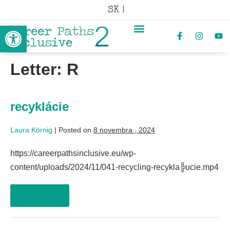
SK |
Open toolbar
Letter:
R
recyklácie
Laura Körnig
|
Posted on
8 novembra , 2024
https://careerpathsinclusive.eu/wp-
content/uploads/2024/11/041-recycling-recykla╠ucie.mp4
Read more