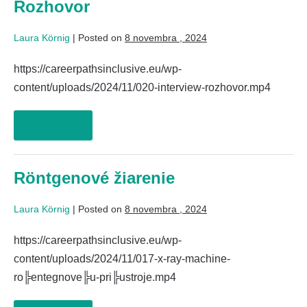
Rozhovor
Laura Körnig
|
Posted on
8 novembra , 2024
https://careerpathsinclusive.eu/wp-
content/uploads/2024/11/020-interview-rozhovor.mp4
Read more
Röntgenové žiarenie
Laura Körnig
|
Posted on
8 novembra , 2024
https://careerpathsinclusive.eu/wp-
content/uploads/2024/11/017-x-ray-machine-
ro╠entegnove╠u-pri╠ustroje.mp4